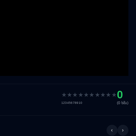
0
★
★
★
★
★
★
★
★
★
★
(0 ხმა)
1
2
3
4
5
6
7
8
9
10
‹
›