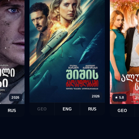
2026
2026
★ 5.8
GEO
ENG
RUS
RUS
GEO