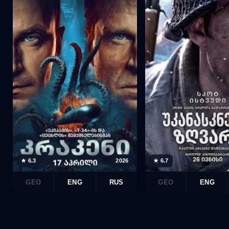
★ 6.3
2026
★ 6.7
GEO
ENG
RUS
GEO
ENG