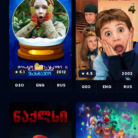
★ 5.1
2012
★ 4.5
2002
GEO
ENG
RUS
GEO
ENG
RUS