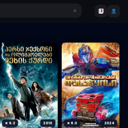
★ 6.2
2010
★ 8.0
2024