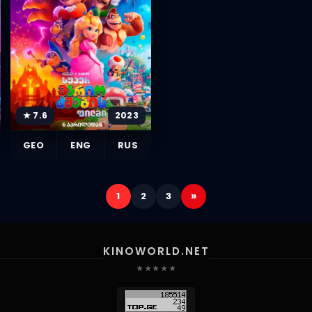
★ 7.6
2023
GEO
ENG
RUS
»
1
2
3
KINOWORLD.NET
★ ★ ★ ★ ★