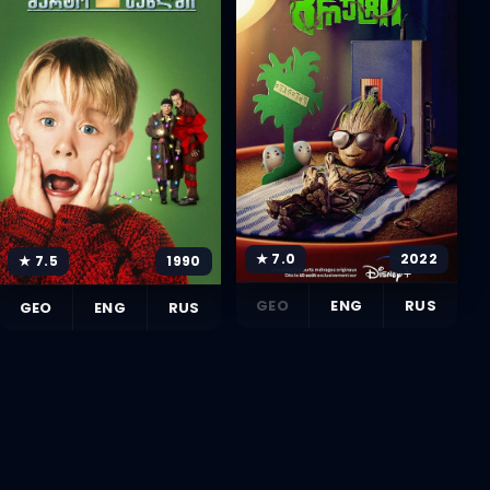
★ 7.0
2022
★ 7.5
1990
GEO
ENG
RUS
GEO
ENG
RUS