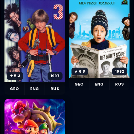
★ 6.8
1992
★ 5.3
1997
GEO
ENG
RUS
GEO
ENG
RUS