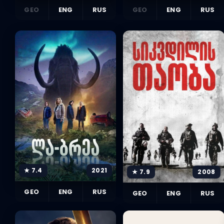
GEO
ENG
RUS
GEO
ENG
RUS
★ 7.4
2021
★ 7.9
2008
GEO
ENG
RUS
GEO
ENG
RUS