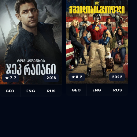
★ 8.2
2022
★ 7.7
2018
GEO
ENG
RUS
GEO
ENG
RUS