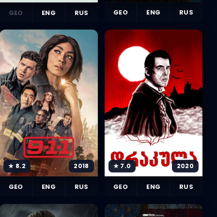
GEO
ENG
RUS
GEO
ENG
RUS
★ 8.2
2018
★ 7.0
2020
GEO
ENG
RUS
GEO
ENG
RUS