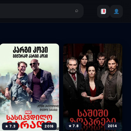
★ 7.8
2014
★ 7.3
2016