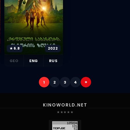
★ 6.8
2022
GEO
ENG
RUS
»
1
2
3
4
KINOWORLD.NET
★ ★ ★ ★ ★