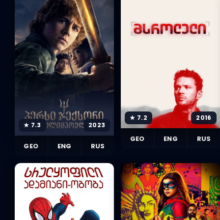
★ 7.2
2016
★ 7.3
2023
GEO
ENG
RUS
GEO
ENG
RUS