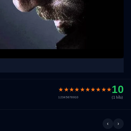
10
★
★
★
★
★
★
★
★
★
★
(1 ხმა)
1
2
3
4
5
6
7
8
9
10
‹
›