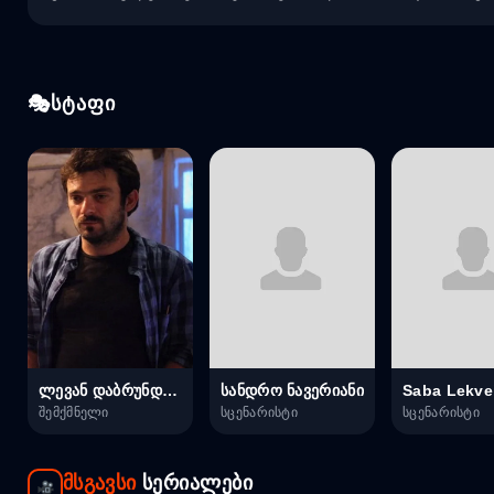
სტაფი
ლევან დაბრუნდაშვილი
სანდრო ნავერიანი
Saba Lekvei
შემქმნელი
სცენარისტი
სცენარისტი
მსგავსი
სერიალები