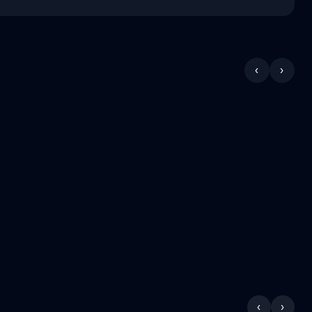
‹
›
‹
›