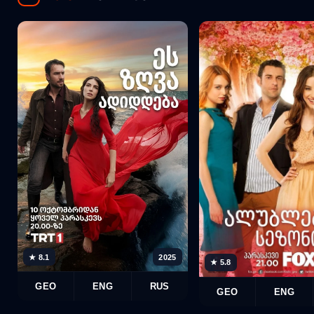
★ 8.1
2025
★ 5.8
GEO
ENG
RUS
GEO
ENG