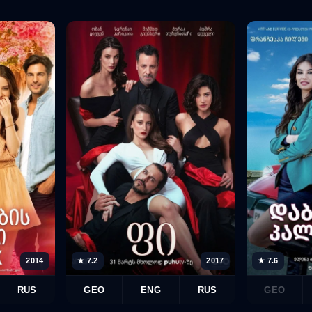
2014
★ 7.2
2017
★ 7.6
RUS
GEO
ENG
RUS
GEO