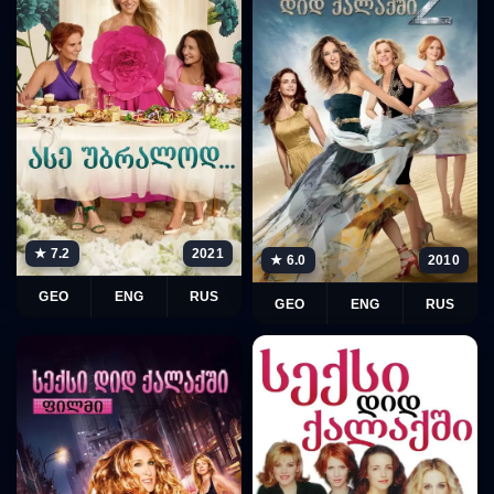
★ 7.2
2021
★ 6.0
2010
GEO
ENG
RUS
GEO
ENG
RUS