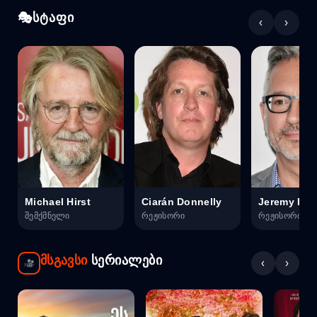
სტაფი
‹
›
Michael Hirst
Ciarán Donnelly
Jeremy Po
შემქმნელი
რეჟისორი
რეჟისორი
მსგავსი
სერიალები
‹
›