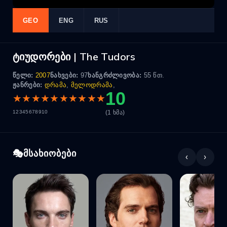
GEO
ENG
RUS
ტიუდორები | The Tudors
წელი:
2007
ნახვები:
97
ხანგრძლივობა:
55 წთ.
ჟანრები:
დრამა
,
მელოდრამა
,
10
★
★
★
★
★
★
★
★
★
★
(1 ხმა)
1
2
3
4
5
6
7
8
9
10
მსახიობები
‹
›