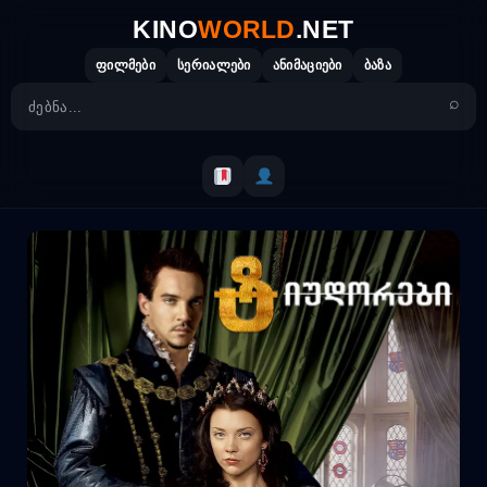
Skip
KINO
WORLD
.NET
to
content
ფილმები
სერიალები
ანიმაციები
ბაზა