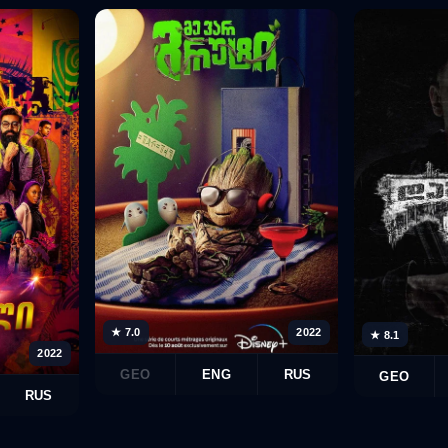
★ 7.0
2022
★ 8.1
2022
GEO
ENG
RUS
GEO
RUS