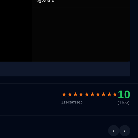
სერია 6
10
★
★
★
★
★
★
★
★
★
★
(1 ხმა)
1
2
3
4
5
6
7
8
9
10
‹
›