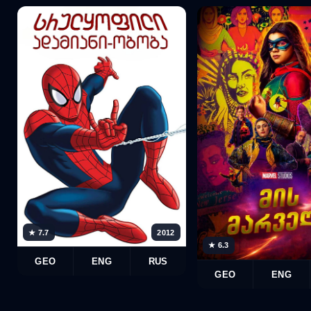
★ 7.7
2012
★ 6.3
GEO
ENG
RUS
GEO
ENG