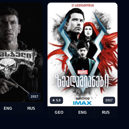
2017
★ 5.9
2017
★
ENG
RUS
GEO
ENG
RUS