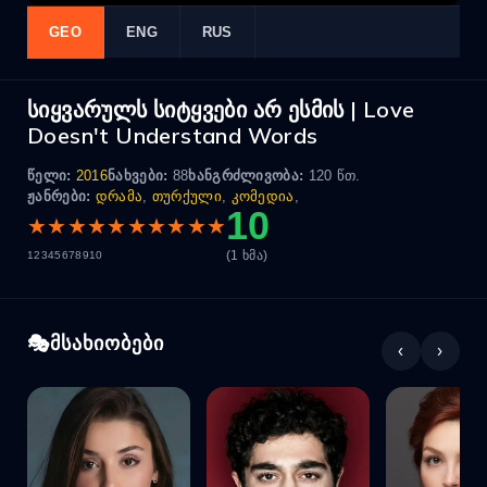
GEO
ENG
RUS
სიყვარულს სიტყვები არ ესმის | Love
Doesn't Understand Words
წელი:
2016
ნახვები:
88
ხანგრძლივობა:
120 წთ.
ჟანრები:
დრამა
,
თურქული
,
კომედია
,
10
★
★
★
★
★
★
★
★
★
★
(1 ხმა)
1
2
3
4
5
6
7
8
9
10
მსახიობები
‹
›