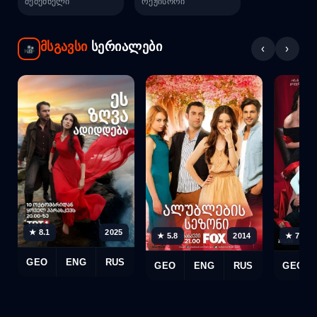
შემქმნელი
რეჟისორი
მსგავსი
სერიალები
‹
›
★ 8.1
2025
★ 5.8
2014
★ 7.2
GEO
ENG
RUS
GEO
ENG
RUS
GEO