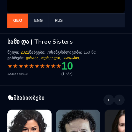
GEO
ENG
RUS
სამი და | Three Sisters
წელი:
2022
ნახვები:
79
ხანგრძლივობა:
150 წთ.
ჟანრები:
დრამა
,
თურქული
,
საოჯახო
,
10
★
★
★
★
★
★
★
★
★
★
(1 ხმა)
1
2
3
4
5
6
7
8
9
10
მსახიობები
‹
›