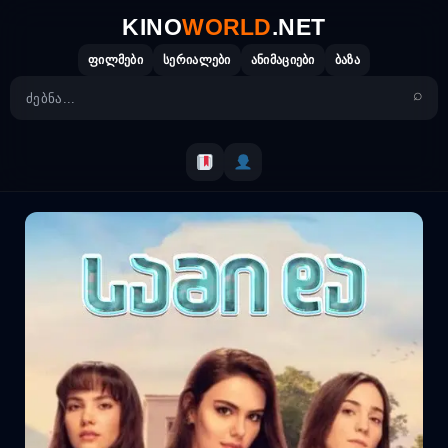
Skip
KINO
WORLD
.NET
to
content
ფილმები
სერიალები
ანიმაციები
ბაზა