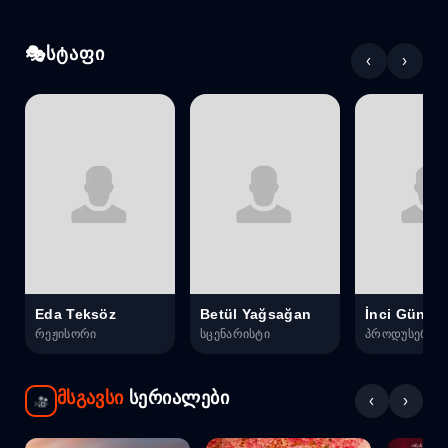
სტაფი
‹
›
Eda Teksöz
Betül Yağsağan
İnci Gündo
რეჟისორი
სცენარისტი
პროდუსერი
მსგავსი
სერიალები
‹
›