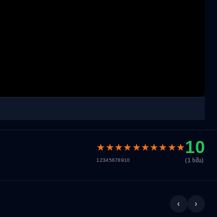
10
★
★
★
★
★
★
★
★
★
★
(1 ხმა)
1
2
3
4
5
6
7
8
9
10
‹
›