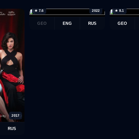
★ 7.6
2022
★ 8.1
GEO
ENG
RUS
GEO
2017
RUS