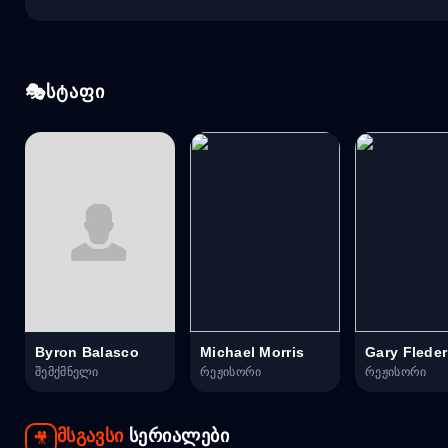
სტაფი
Byron Balasco
Michael Morris
Gary Fleder
შემქმნელი
რეჟისორი
რეჟისორი
მსგავსი
სერიალები
🎥