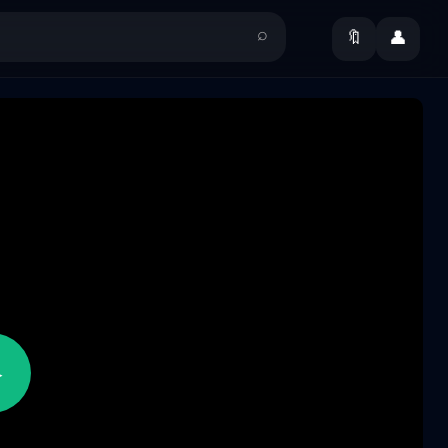
🔖
👤
▶