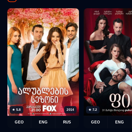
★ 5.8
2014
★ 7.2
GEO
ENG
RUS
GEO
ENG