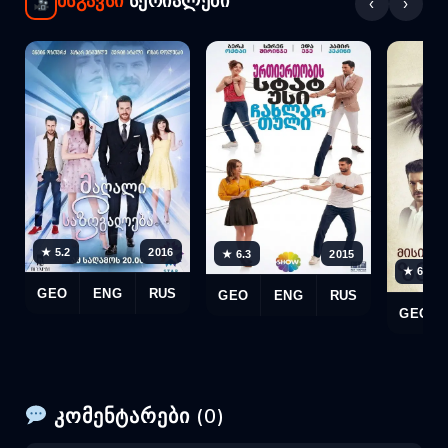
მსგავსი
სერიალები
‹
›
★ 5.2
2016
★ 6.3
2015
★ 6.5
GEO
ENG
RUS
GEO
ENG
RUS
GEO
კომენტარები (0)