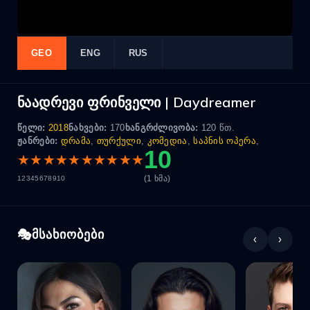
GEO
ENG
RUS
ნაადრევი ფრინველი | Daydreamer
წელი:
2018
ნახვები:
170
ხანგრძლივობა:
120 წთ.
ჟანრები:
დრამა
,
თურქული
,
კომედია
,
საპნის ოპერა
,
10
★
★
★
★
★
★
★
★
★
★
(1 ხმა)
1
2
3
4
5
6
7
8
9
10
მსახიობები
‹
›