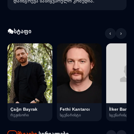
დაინგრევა სასიყვარულო კომედია.
სტაფი
‹
›
Çağrı Bayrak
Fethi Kantarcı
İlker Barış
რეჟისორი
სცენარისტი
სცენარისტი