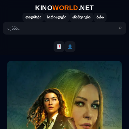
Skip
KINO
WORLD
.NET
to
content
ფილმები
სერიალები
ანიმაციები
ბაზა