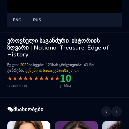
ENG
RUS
ეროვნული საგანძური: ისტორიის
ზღვარი | National Treasure: Edge of
History
წელი:
2022
ნახვები:
123
ხანგრძლივობა:
43 წთ.
ჟანრები:
ექშენი & სათავგადასავლო
,
10
★
★
★
★
★
★
★
★
★
★
(1 ხმა)
1
2
3
4
5
6
7
8
9
10
მსახიობები
‹
›