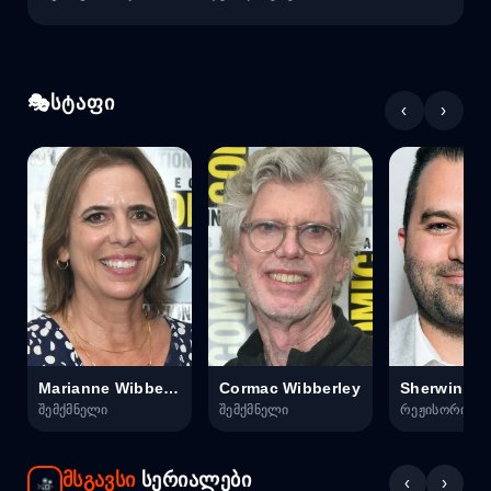
სტაფი
‹
›
Marianne Wibberley
Cormac Wibberley
Sherwin Shi
შემქმნელი
შემქმნელი
რეჟისორი
მსგავსი
სერიალები
‹
›