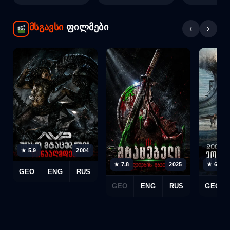
მსგავსი
ფილმები
‹
›
★ 5.9
2004
★ 7.8
2025
★ 6.9
GEO
ENG
RUS
GEO
ENG
RUS
GEO