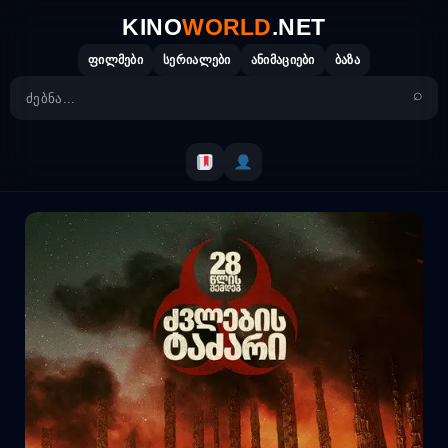
Skip
KINO
WORLD
.NET
to
content
ფილმები
სერიალები
ანიმაციები
ბაზა