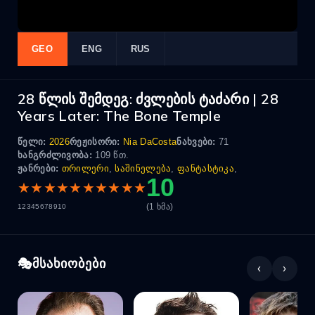
GEO
ENG
RUS
28 წლის შემდეგ: ძვლების ტაძარი | 28
Years Later: The Bone Temple
წელი:
2026
რეჟისორი:
Nia DaCosta
ნახვები:
71
ხანგრძლივობა:
109 წთ.
ჟანრები:
თრილერი
,
საშინელება
,
ფანტასტიკა
,
10
★
★
★
★
★
★
★
★
★
★
(1 ხმა)
1
2
3
4
5
6
7
8
9
10
მსახიობები
‹
›