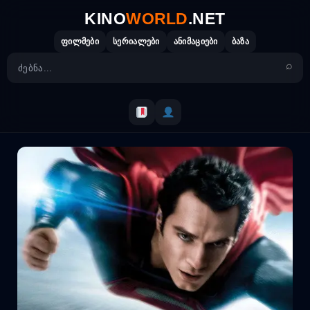
Skip
KINO
WORLD
.NET
to
content
ფილმები
სერიალები
ანიმაციები
ბაზა