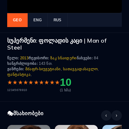
GEO
ENG
RUS
სუპერმენი: ფოლადის კაცი | Man of
Steel
წელი:
2013
რეჟისორი:
ზაკ სნაიდერი
ნახვები:
84
ხანგრძლივობა:
143 წთ.
ჟანრები:
მძაფრ-სიუჟეტიანი
,
სათავგადასავლო
,
ფანტასტიკა
,
10
★
★
★
★
★
★
★
★
★
★
(1 ხმა)
1
2
3
4
5
6
7
8
9
10
მსახიობები
‹
›