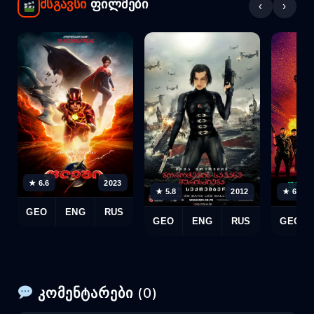
მსგავსი
ფილმები
‹
›
★ 6.6
2023
★ 5.8
2012
★ 6.1
GEO
ENG
RUS
GEO
ENG
RUS
GEO
კომენტარები (0)