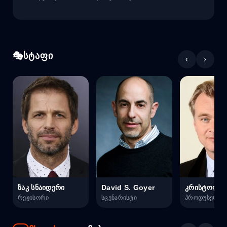
სტაფი
‹
›
ზაკ სნაიდერი
David S. Goyer
რეჟისორი
სცენარისტი
პროდუსერი