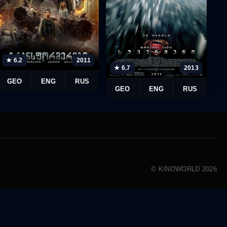
★ 6.2
2011
★ 6.7
2013
GEO
ENG
RUS
GEO
ENG
RUS
© KINOWORLD 2026