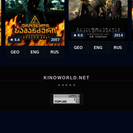
★ 6.0
2014
★ 6.4
2007
GEO
ENG
RUS
GEO
ENG
RUS
KINOWORLD.NET
★ ★ ★ ★ ★