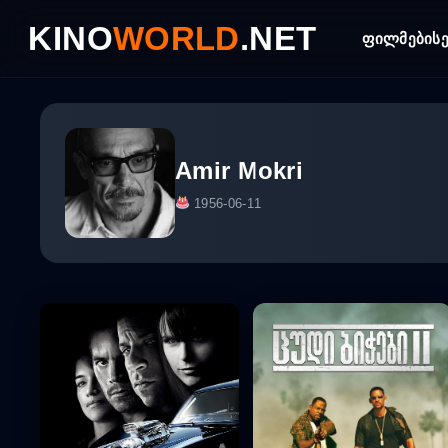
Skip
KINO
WORLD
.NET
to
ფილმები
ს
content
Amir Mokri
1956-06-11