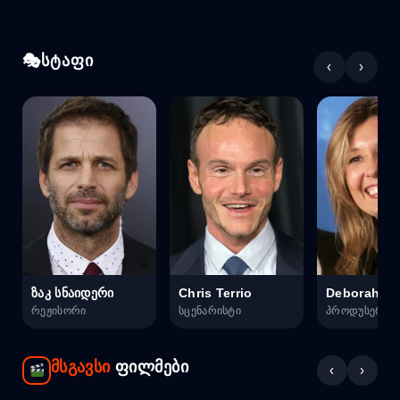
სტაფი
‹
›
ზაკ სნაიდერი
Chris Terrio
Deborah Sn
რეჟისორი
სცენარისტი
პროდუსერი
მსგავსი
ფილმები
‹
›