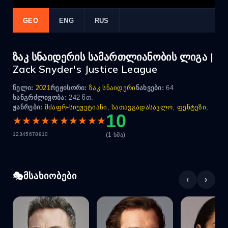
GEO
ENG
RUS
ზაკ სნაიდერის სამართლიანობის ლიგა |
Zack Snyder's Justice League
წელი:
2021
რეჟისორი:
ზაკ სნაიდერი
ნახვები:
64
ხანგრძლივობა:
242 წთ.
ჟანრები:
მძაფრ-სიუჟეტიანი
,
სათავგადასავლო
,
ფენტეზი
,
10
★
★
★
★
★
★
★
★
★
★
(1 ხმა)
1
2
3
4
5
6
7
8
9
10
მსახიობები
‹
›