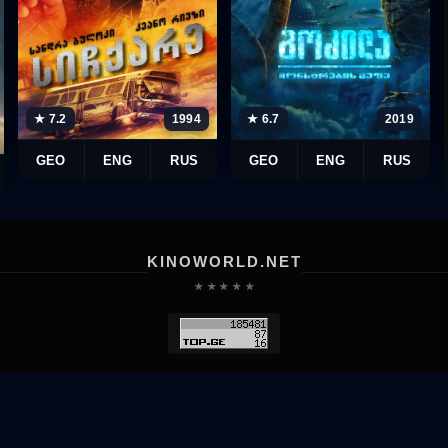
★ 7.2
1994
★ 6.7
2019
GEO
ENG
RUS
GEO
ENG
RUS
KINOWORLD.NET
★ ★ ★ ★ ★