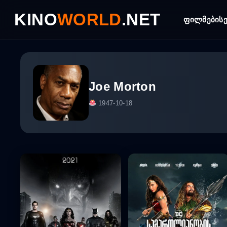
Skip
KINO
WORLD
.NET
to
ფილმები
ს
content
Joe Morton
1947-10-18