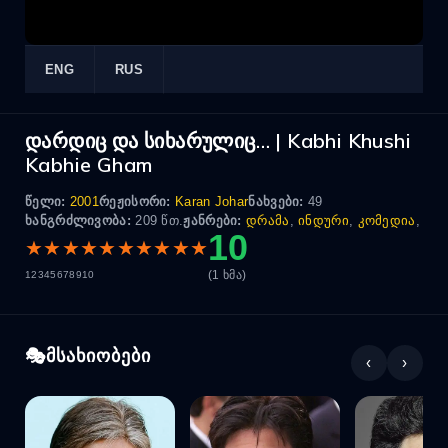
ENG
RUS
დარდიც და სიხარულიც… | Kabhi Khushi
Kabhie Gham
წელი:
2001
რეჟისორი:
Karan Johar
ნახვები:
49
ხანგრძლივობა:
209 წთ.
ჟანრები:
დრამა
,
ინდური
,
კომედია
,
10
★
★
★
★
★
★
★
★
★
★
(1 ხმა)
1
2
3
4
5
6
7
8
9
10
მსახიობები
‹
›