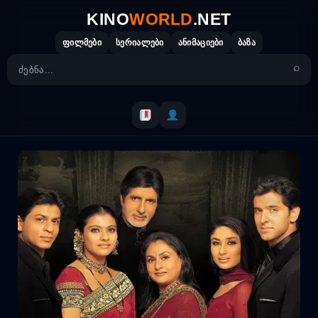
Skip
KINO
WORLD
.NET
to
content
ფილმები
სერიალები
ანიმაციები
ბაზა