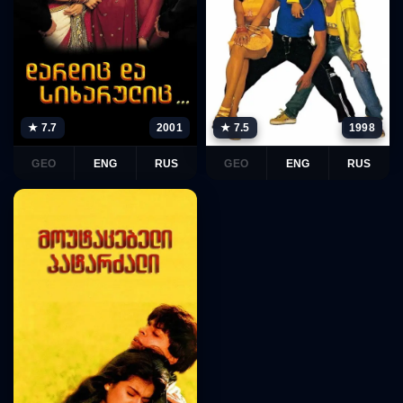
★ 7.7
2001
★ 7.5
1998
GEO
ENG
RUS
GEO
ENG
RUS