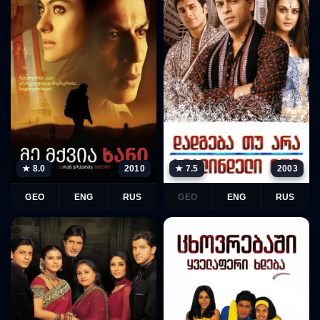
★ 8.0
2010
★ 7.5
2003
GEO
ENG
RUS
GEO
ENG
RUS