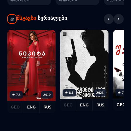
მსგავსი
სერიალები
‹
›
★ 7.6
★ 8.1
2026
★ 7.3
2010
GEO
GEO
ENG
RUS
GEO
ENG
RUS