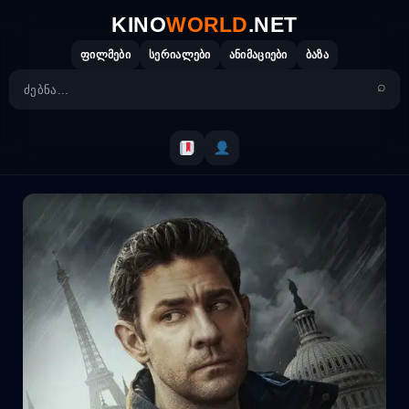
Skip
KINO
WORLD
.NET
to
content
ფილმები
სერიალები
ანიმაციები
ბაზა