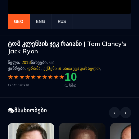
GEO
ENG
RUS
ტომ კლენსის ჯეკ რაიანი | Tom Clancy's
Jack Ryan
წელი:
2018
ნახვები:
62
ჟანრები:
დრამა
,
ექშენი & სათავგადასავლო
,
10
★
★
★
★
★
★
★
★
★
★
(1 ხმა)
1
2
3
4
5
6
7
8
9
10
მსახიობები
‹
›