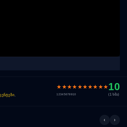
10
★
★
★
★
★
★
★
★
★
★
(1 ხმა)
1
2
3
4
5
6
7
8
9
10
ფენტეზი
,
‹
›