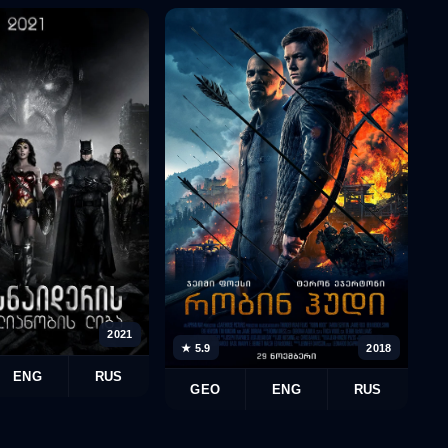
2021
★
★ 5.9
2018
ENG
RUS
GEO
ENG
RUS