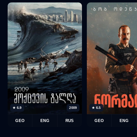
★ 6.9
2009
★ 6.5
GEO
ENG
RUS
GEO
ENG