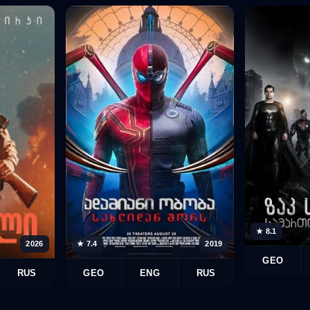
★ 8.1
2026
★ 7.4
2019
GEO
RUS
GEO
ENG
RUS