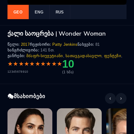
GEO
ENG
RUS
ქალი საოცრება | Wonder Woman
წელი:
2017
რეჟისორი:
Patty Jenkins
ნახვები:
81
ხანგრძლივობა:
141 წთ.
ჟანრები:
მძაფრ-სიუჟეტიანი
,
სათავგადასავლო
,
ფენტეზი
,
10
★
★
★
★
★
★
★
★
★
★
(1 ხმა)
1
2
3
4
5
6
7
8
9
10
მსახიობები
‹
›