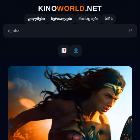
Skip
KINO
WORLD
.NET
to
content
ფილმები
სერიალები
ანიმაციები
ბაზა