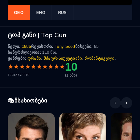
GEO
ENG
RUS
ტოპ განი | Top Gun
წელი:
1986
რეჟისორი:
Tony Scott
ნახვები:
95
ხანგრძლივობა:
110 წთ.
ჟანრები:
დრამა
,
მძაფრ-სიუჟეტიანი
,
რომანტიკული
,
10
★
★
★
★
★
★
★
★
★
★
(1 ხმა)
1
2
3
4
5
6
7
8
9
10
მსახიობები
‹
›