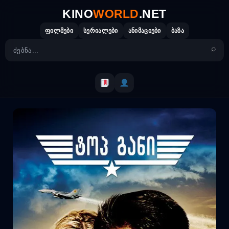
Skip
KINO
WORLD
.NET
to
content
ფილმები
სერიალები
ანიმაციები
ბაზა