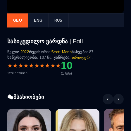
GEO
ENG
RUS
სასიკვდილო ვარდნა | Fall
წელი:
2022
რეჟისორი:
Scott Mann
ნახვები:
87
ხანგრძლივობა:
107 წთ.
ჟანრები:
თრილერი
,
10
★
★
★
★
★
★
★
★
★
★
(1 ხმა)
1
2
3
4
5
6
7
8
9
10
მსახიობები
‹
›