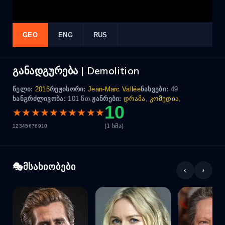
GEO
ENG
RUS
განადგურება | Demolition
წელი:
2016
რეჟისორი:
Jean-Marc Vallée
ნახვები:
49
ხანგრძლივობა:
101 წთ.
ჟანრები:
დრამა
,
კომედია
,
10
★
★
★
★
★
★
★
★
★
★
(1 ხმა)
1
2
3
4
5
6
7
8
9
10
მსახიობები
‹
›