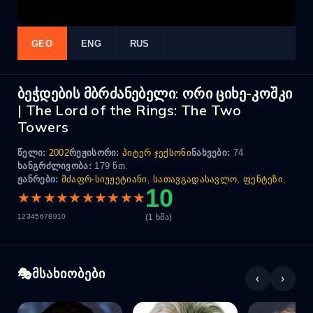
GEO
ENG
RUS
ბეჭდების მბრძანებელი: ორი ციხე-კოშკი
| The Lord of the Rings: The Two
Towers
წელი:
2002
რეჟისორი:
პიტერ ჯექსონი
ნახვები:
74
ხანგრძლივობა:
179 წთ.
ჟანრები:
მძაფრ-სიუჟეტიანი
,
სათავგადასავლო
,
ფენტეზი
,
10
★
★
★
★
★
★
★
★
★
★
(1 ხმა)
1
2
3
4
5
6
7
8
9
10
მსახიობები
‹
›