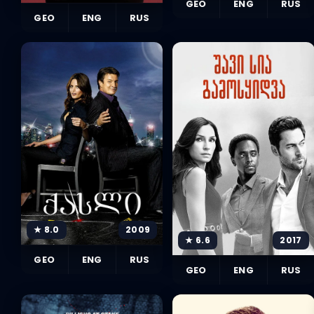
GEO
ENG
RUS
GEO
ENG
RUS
★ 8.0
2009
★ 6.6
2017
GEO
ENG
RUS
GEO
ENG
RUS