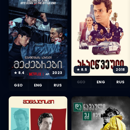
★ 8.5
2018
★ 8.4
2023
GEO
ENG
RUS
GEO
ENG
RUS