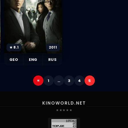
★ 8.1
2011
GEO
ENG
RUS
«
1
…
3
4
5
KINOWORLD.NET
★ ★ ★ ★ ★