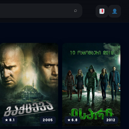
★ 8.1
2005
★ 6.8
2012