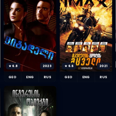
★ 6.8
2023
★ 6.6
2021
GEO
ENG
RUS
GEO
ENG
RUS