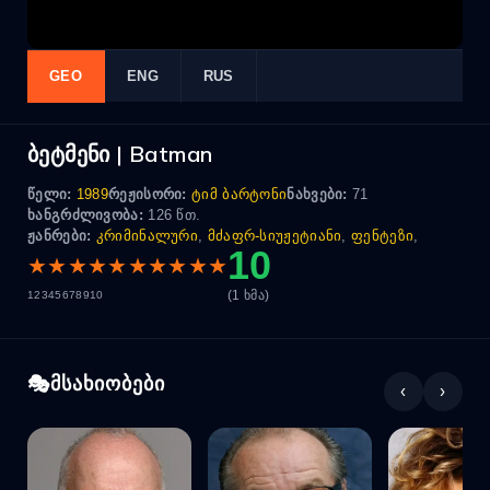
GEO
ENG
RUS
ბეტმენი | Batman
წელი:
1989
რეჟისორი:
ტიმ ბარტონი
ნახვები:
71
ხანგრძლივობა:
126 წთ.
ჟანრები:
კრიმინალური
,
მძაფრ-სიუჟეტიანი
,
ფენტეზი
,
10
★
★
★
★
★
★
★
★
★
★
(1 ხმა)
1
2
3
4
5
6
7
8
9
10
მსახიობები
‹
›