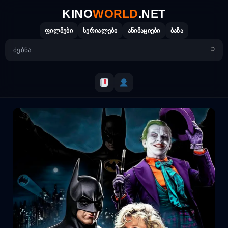
Skip
KINO
WORLD
.NET
to
content
ფილმები
სერიალები
ანიმაციები
ბაზა