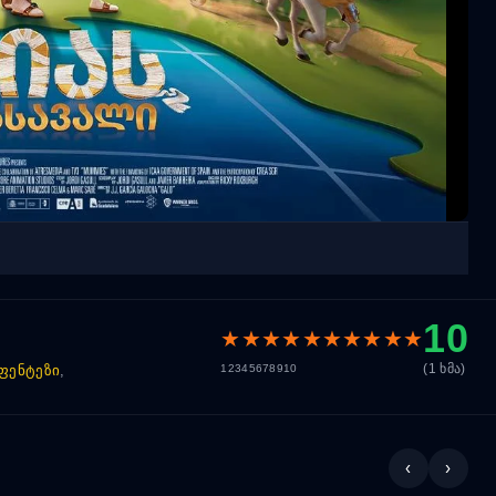
10
★
★
★
★
★
★
★
★
★
★
(1 ხმა)
1
2
3
4
5
6
7
8
9
10
ფენტეზი
,
‹
›