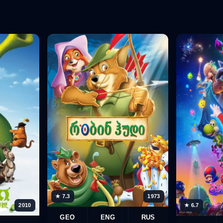
★ 7.3
1973
2010
★ 6.7
GEO
ENG
RUS