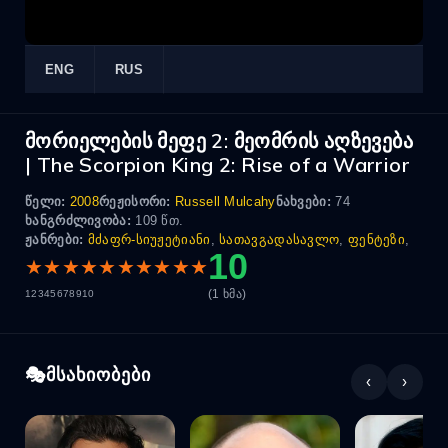
ENG
RUS
მორიელების მეფე 2: მეომრის აღზევება
| The Scorpion King 2: Rise of a Warrior
წელი:
2008
რეჟისორი:
Russell Mulcahy
ნახვები:
74
ხანგრძლივობა:
109 წთ.
ჟანრები:
მძაფრ-სიუჟეტიანი
,
სათავგადასავლო
,
ფენტეზი
,
10
★
★
★
★
★
★
★
★
★
★
(1 ხმა)
1
2
3
4
5
6
7
8
9
10
მსახიობები
‹
›