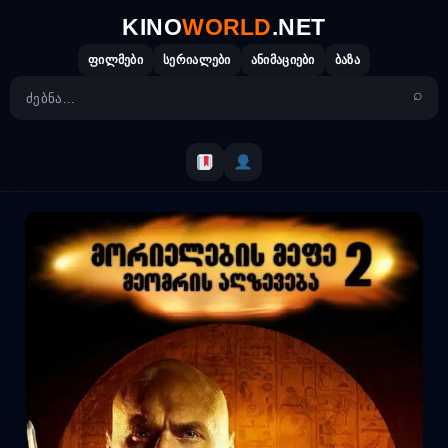
Skip
KINO
WORLD
.NET
to
content
ფილმები
სერიალები
ანიმაციები
ბაზა