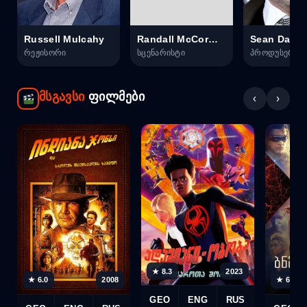
Russell Mulcahy
Randall McCormick
Sean Danie
რეჟისორი
სცენარისტი
პროდუსერი
მსგავსი
ფილმები
‹
›
★ 8.3
2023
★ 6.0
2008
★ 6.0
GEO
ENG
RUS