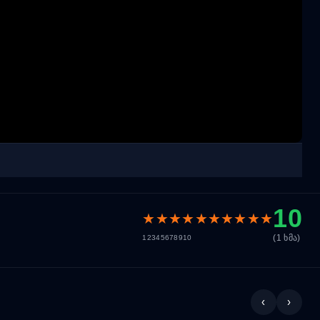
10
★
★
★
★
★
★
★
★
★
★
(1 ხმა)
1
2
3
4
5
6
7
8
9
10
‹
›