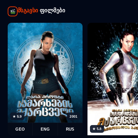
მსგავსი
ფილმები
★ 5.9
2001
★ 5.8
GEO
ENG
RUS