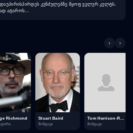
ა დაუპირისპირდეს კუნძულებზე მყოფ ველურ კულტს.
აყად ატაროს…
‹
›
ge Richmond
Stuart Baird
Tom Harrison-Read
ატორი
მონტაჟი
მონტაჟი