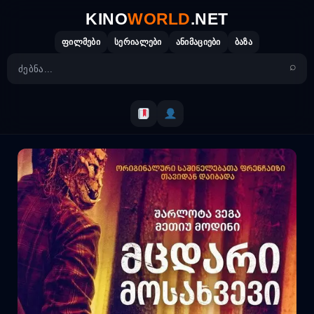
Skip
KINO
WORLD
.NET
to
content
ფილმები
სერიალები
ანიმაციები
ბაზა