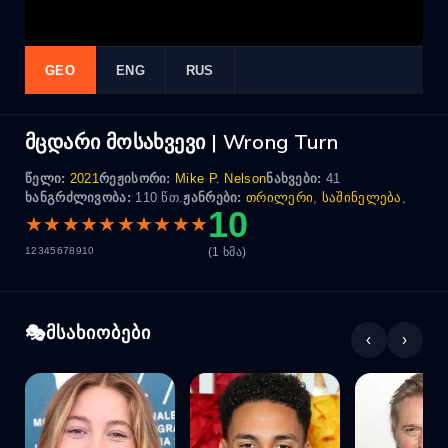
GEO
ENG
RUS
მცდარი მოსახვევი | Wrong Turn
წელი:
2021
რეჟისორი:
Mike P. Nelson
ნახვები:
41
ხანგრძლივობა:
110 წთ.
ჟანრები:
თრილერი
,
საშინელება
,
10
★
★
★
★
★
★
★
★
★
★
(1 ხმა)
1
2
3
4
5
6
7
8
9
10
მსახიობები
‹
›