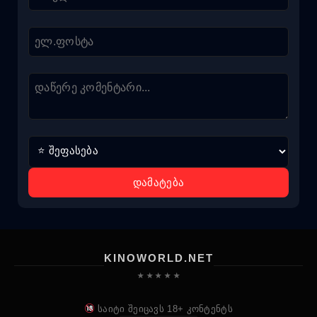
დამატება
KINOWORLD.NET
★ ★ ★ ★ ★
საიტი შეიცავს 18+ კონტენტს