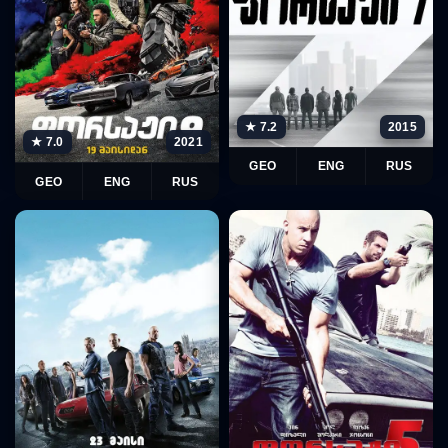
★ 7.2
2015
★ 7.0
2021
GEO
ENG
RUS
GEO
ENG
RUS