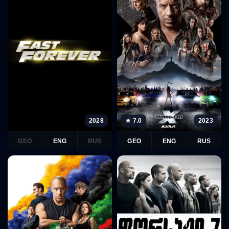
2028
★ 7.0
2023
GEO
ENG
RUS
GEO
ENG
RUS