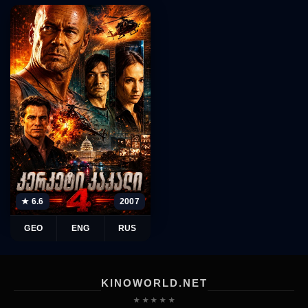
★ 6.6
2007
GEO
ENG
RUS
KINOWORLD.NET
★ ★ ★ ★ ★