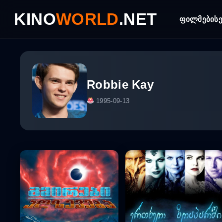
Skip
KINO
WORLD
.NET
to
ფილმები
ს
content
Robbie Kay
1995-09-13