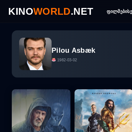
Skip
KINO
WORLD
.NET
to
ფილმები
ს
content
Pilou Asbæk
1982-03-02