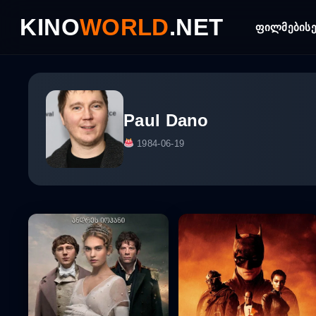
Skip
KINO
WORLD
.NET
to
ფილმები
ს
content
Paul Dano
1984-06-19