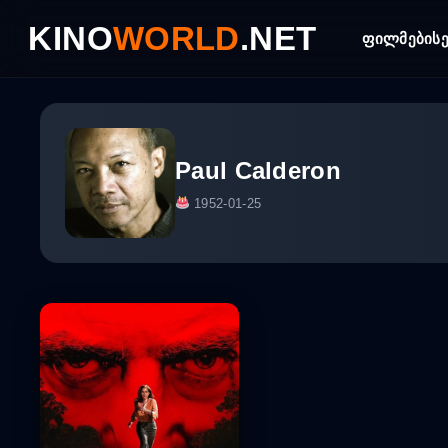
Skip
KINO
WORLD
.NET
to
ფილმები
ს
content
Paul Calderon
1952-01-25