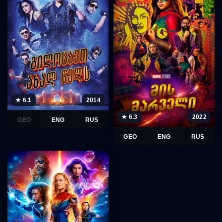
★ 6.1
2014
★ 6.3
2022
GEO
ENG
RUS
GEO
ENG
RUS