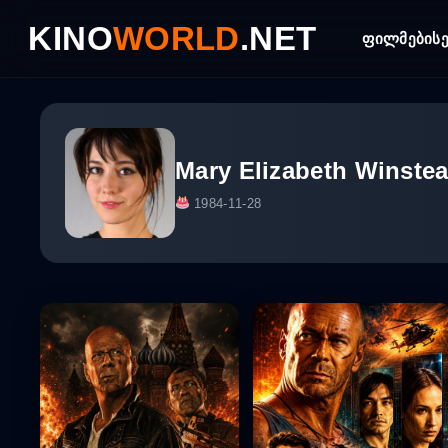
Skip
KINO
WORLD
.NET
to
ფილმები
ს
content
Mary Elizabeth Winste
1984-11-28