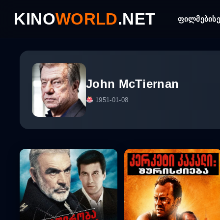
Skip
KINO
WORLD
.NET
to
ფილმები
ს
content
John McTiernan
1951-01-08