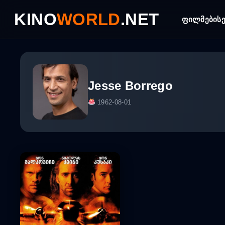
Skip
KINO
WORLD
.NET
to
ფილმები
ს
content
Jesse Borrego
1962-08-01