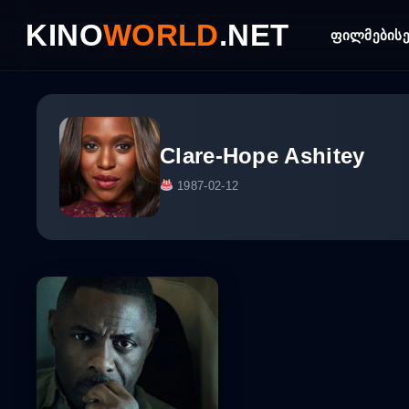
Skip
KINO
WORLD
.NET
to
ფილმები
ს
content
Clare-Hope Ashitey
1987-02-12