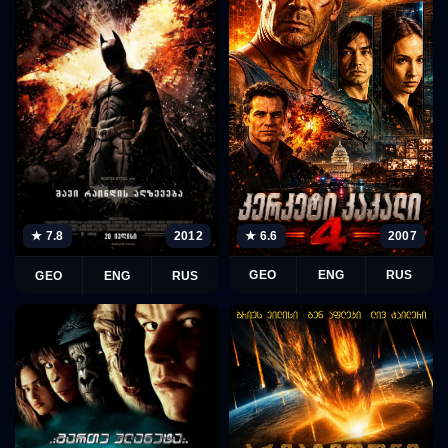
★ 6.6
2007
★ 7.8
2012
GEO
ENG
RUS
GEO
ENG
RUS