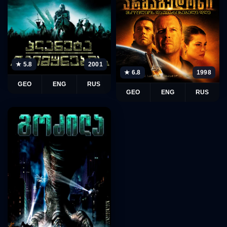
★ 5.8
2001
★ 6.8
1998
GEO
ENG
RUS
GEO
ENG
RUS