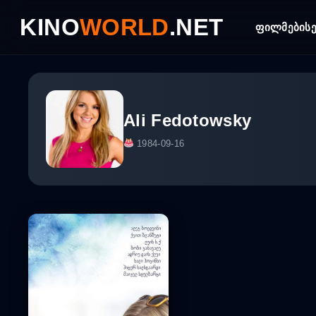
Skip
KINO
WORLD
.NET
to
ფილმები
ს
content
Ali Fedotowsky
1984-09-16