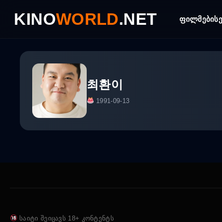
Skip
KINO
WORLD
.NET
to
ფილმები
ს
content
최환이
1991-09-13
საიტი შეიცავს 18+ კონტენტს