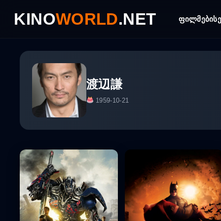
Skip
KINO
WORLD
.NET
to
ფილმები
ს
content
渡辺謙
1959-10-21