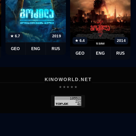
★ 6.7
2019
★ 6.4
2014
GEO
ENG
RUS
GEO
ENG
RUS
KINOWORLD.NET
★ ★ ★ ★ ★