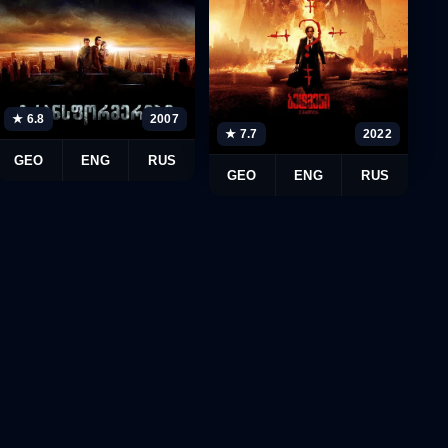
★ 6.8
2007
★ 7.7
2022
GEO
ENG
RUS
GEO
ENG
RUS