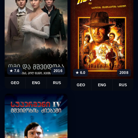
★ 7.6
2016
★ 6.0
2008
GEO
ENG
RUS
GEO
ENG
RUS